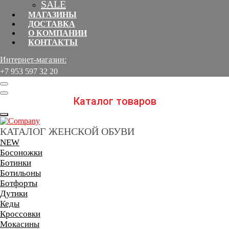
SALE
МАГАЗИНЫ
ДОСТАВКА
О КОМПАНИИ
КОНТАКТЫ
Интернет-магазин:
+7 953 597 32 20ᅠ ᅠᅠᅠᅠ
Каталог товаров
КАТАЛОГ ЖЕНСКОЙ ОБУВИ
NEW
Босоножки
Ботинки
Ботильоны
Ботфорты
Дутики
Кеды
Кроссовки
Мокасины