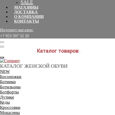
SALE
МАГАЗИНЫ
ДОСТАВКА
О КОМПАНИИ
КОНТАКТЫ
Интернет-магазин:
+7 953 597 32 20ᅠ ᅠᅠᅠᅠ
Каталог товаров
КАТАЛОГ ЖЕНСКОЙ ОБУВИ
NEW
Босоножки
Ботинки
Ботильоны
Ботфорты
Дутики
Кеды
Кроссовки
Мокасины