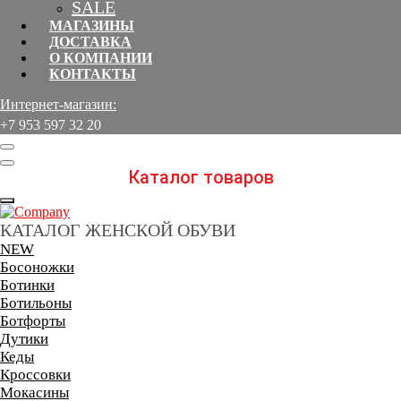
SALE
МАГАЗИНЫ
ДОСТАВКА
О КОМПАНИИ
КОНТАКТЫ
Интернет-магазин:
+7 953 597 32 20ᅠ ᅠᅠᅠᅠ
Каталог товаров
КАТАЛОГ ЖЕНСКОЙ ОБУВИ
NEW
Босоножки
Ботинки
Ботильоны
Ботфорты
Дутики
Кеды
Кроссовки
Мокасины